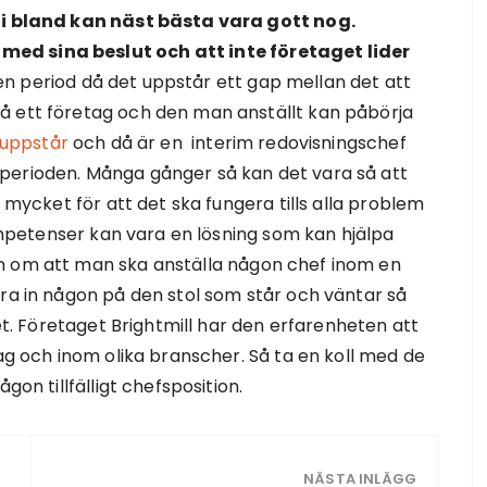
 i bland kan näst bästa vara gott nog.
ed sina beslut och att inte företaget lider
n period då det uppstår ett gap mellan det att
å ett företag och den man anställt kan påbörja
 uppstår
och då är en interim redovisningschef
perioden. Många gånger så kan det vara så att
r mycket för att det ska fungera tills alla problem
 kompetenser kan vara en lösning som kan hjälpa
n om att man ska anställa någon chef inom en
yra in någon på den stol som står och väntar så
get. Företaget Brightmill har den erfarenheten att
tag och inom olika branscher. Så ta en koll med de
gon tillfälligt chefsposition.
NÄSTA INLÄGG