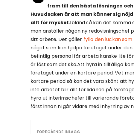
fram till den bästa lösningen och
Huvudsaken är att man känner sig nöjd m
allt för mycket.
Ibland så kan det komma e
man anställer någon ny redovisningschef p
sitt arbete. Det gäller
fylla den luckan som
något som kan hjälpa företaget under den 
befintlig personal får arbeta kanske lite fö
är löst som det ska.Att hyra in tillfälliga
företaget under en kortare period. Vet ma
kortare period så kan det vara skönt att h
inte arbetet blir allt för lidande på företa
hyra ut interimschefer till varierande före
först innan ni går vidare med inhyrning av nå
FÖREGÅENDE INLÄGG