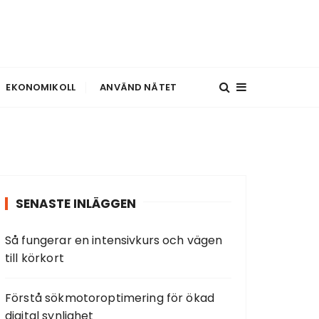
EKONOMIKOLL
ANVÄND NÄTET
SENASTE INLÄGGEN
Så fungerar en intensivkurs och vägen
till körkort
Förstå sökmotoroptimering för ökad
digital synlighet